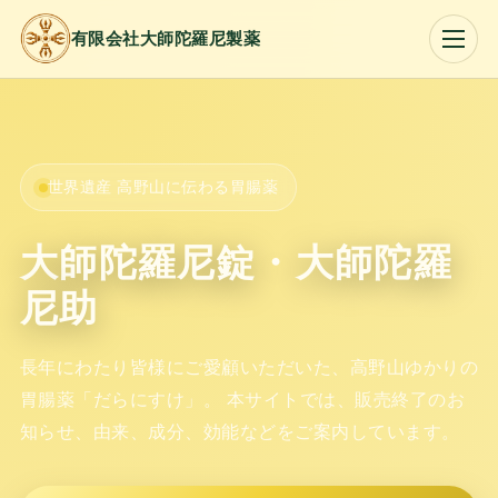
有限会社大師陀羅尼製薬
トップページ
だらにすけの由来
世界遺産 高野山に伝わる胃腸薬
成分
大師陀羅尼錠・大師陀羅
効能
尼助
お問い合わせ
長年にわたり皆様にご愛顧いただいた、高野山ゆかりの
胃腸薬「だらにすけ」。 本サイトでは、販売終了のお
リンク
知らせ、由来、成分、効能などをご案内しています。